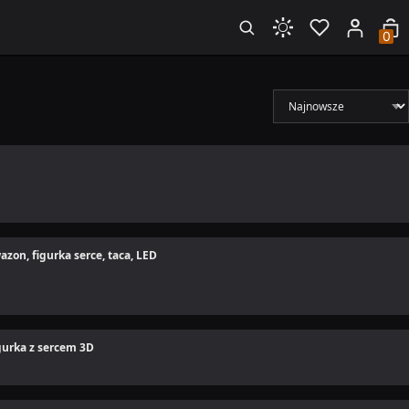
0
Sortuj
zon, figurka serce, taca, LED
gurka z sercem 3D