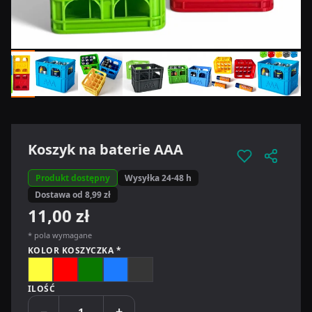
Koszyk na baterie AAA
Produkt dostępny
Wysyłka 24-48 h
Dostawa od 8,99 zł
11,00 zł
* pola wymagane
KOLOR KOSZYCZKA *
Żółty
Czerwony
Zielony
Niebieski
Grafitowy
ILOŚĆ
−
+