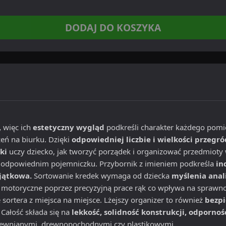
DODAJ DO KOSZYKA
,
więc ich
estetyczny wygląd
podkreśli charakter każdego pomi
ń na biurku. Dzięki
odpowiedniej liczbie i wielkości przegr
ki
uczy dziecko, jak tworzyć porządek i organizować przedmioty 
 odpowiednim pojemniczku. Przybornik z imieniem podkreśla
in
jątkowa.
Sortowanie kredek wymaga od dziecka
myślenia anal
ci motoryczne poprzez precyzyjną prace rąk co wpływa na sprawn
sortera z miejsca na miejsce. Lżejszy organizer to również
bezp
Całość składa się na
lekkość, solidność konstrukcji, odpornoś
rewnianymi, drewnopochodnymi czy plastikowymi.