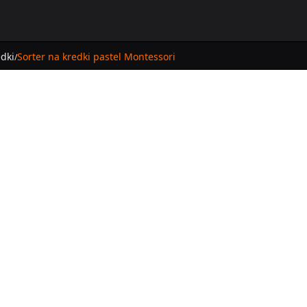
dki
Sorter na kredki pastel Montessori
/