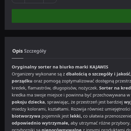
Opis
Szczegóły
Oryginalny sorter na biurko marki KAJAWIS
Organizery wykonane są z
dbałością o szczegóły i jakość
porządku
oraz pomogą zoptymalizować dostępną przestrze
kredek, flamastrów, długopisów, nożyczek.
Sorter na kred
kredka ma swoje miejsce i powinna być przechowywana w
pokoju dziecka
, sprawiając, że przestrzeń jest bardziej
wy
miedzy kolorami, kształtami. Rozwija również umiejętnoś
biotworzywa
pojemnik jest
lekki,
co ułatwia przenoszenie 
odpowiednio wytrzymałe,
aby utrzymać różne przybory. 
przyborniki są
nieporównywalne
z innymi produktami d