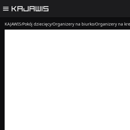
KAJAWIS
Pokój dziecięcy
Organizery na biurko
Organizery na kre
/
/
/