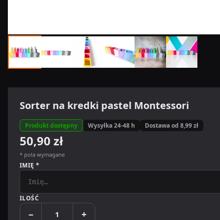
Sorter na kredki pastel Montessori
Produkt dostępny
Wysyłka 24-48 h
Dostawa od 8,99 zł
50,90 zł
* pola wymagane
IMIĘ *
ILOŚĆ
−
+