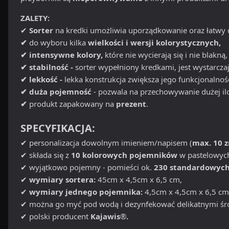
ZALETY:
✔
Sorter
na kredki umożliwia uporządkowanie oraz łatwy 
✔
do wyboru kilka
wielkości i wersji kolorystycznych,
✔ intensywne kolory,
które nie wycierają się i nie blakną,
✔ stabilność -
sorter wypełniony kredkami, jest wystarczaj
✔ lekkość -
lekka konstrukcja zwiększa jego funkcjonalność
✔ duża pojemność
- pozwala na przechowywanie dużej ilo
✔
produkt zapakowany na
prezent
.
SPECYFIKACJA:
✔ personalizacja dowolnym imieniem/napisem (
max. 10 
✔ składa się z
10 kolorowych pojemników
w pastelowyc
✔ wyjątkowo pojemny - pomieści ok.
230 standardowych
✔
wymiary sortera:
45cm x 4,5cm x 6,5 cm,
✔
wymiary jednego pojemnika:
4,5cm x 4,5cm x 6,5 cm
✔ można go myć pod wodą i dezynfekować delikatnymi śr
✔ polski producent
Kajawis
®
.