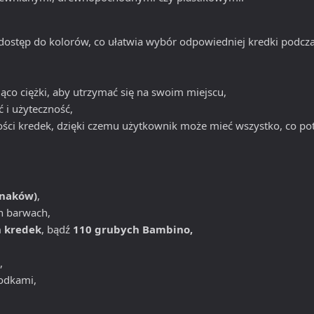
dostęp do kolorów, co ułatwia wybór odpowiedniej kredki podcza
ąco ciężki, aby utrzymać się na swoim miejscu,
 i użyteczność,
ści kredek, dzięki czemu użytkownik może mieć wszystko, co pot
znaków)
,
h barwach,
 kredek
, bądź
110 grubych Bambino,
,
odkami,