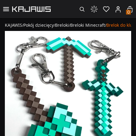
0
KAJAWIS
Pokój dziecięcy
Breloki
Breloki Minecraft
Brelok do klu
/
/
/
/