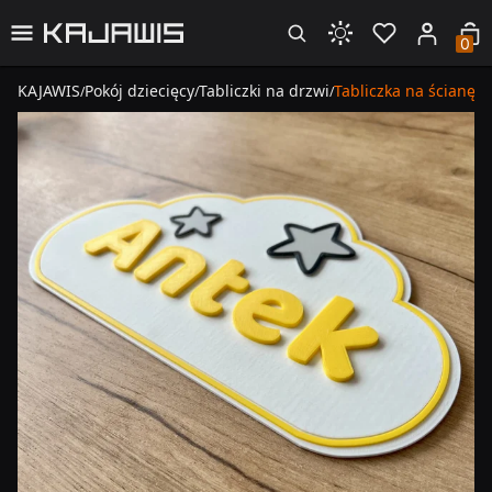
0
KAJAWIS
Pokój dziecięcy
Tabliczki na drzwi
Tabliczka na ścianę/
/
/
/