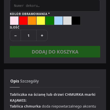
KOLOR OBRAMOWANIA *
Pudrowy róż
Czerwony
Pomarańczowy
Żółty
Zielony
Jasnoniebieski
Szary
Czarny
ILOŚĆ
−
+
DODAJ DO KOSZYKA
Opis
Szczegóły
Tabliczka na ścianę lub drzwi CHMURKA marki
KAJAWIS:
Tablica chmurka
doda niepowtarzalnego akcentu