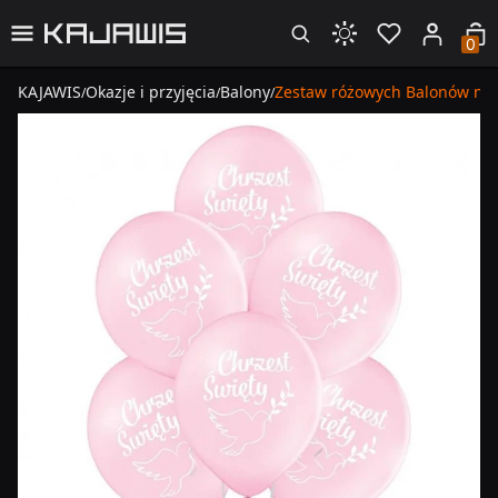
0
KAJAWIS
Okazje i przyjęcia
Balony
Zestaw różowych Balonów na C
/
/
/