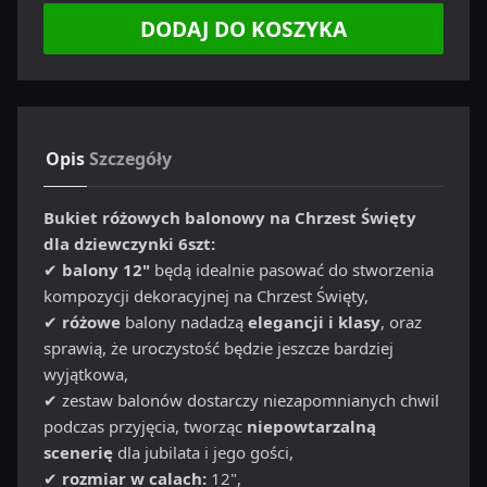
DODAJ DO KOSZYKA
Opis
Szczegóły
Bukiet różowych balonowy na Chrzest Święty
dla dziewczynki 6szt:
✔
balony 12"
będą idealnie pasować do stworzenia
kompozycji dekoracyjnej na Chrzest Święty,
✔
różowe
balony nadadzą
elegancji i klasy
, oraz
sprawią, że uroczystość będzie jeszcze bardziej
wyjątkowa,
✔ zestaw balonów dostarczy niezapomnianych chwil
podczas przyjęcia, tworząc
niepowtarzalną
scenerię
dla jubilata i jego gości,
✔
rozmiar w calach:
12",