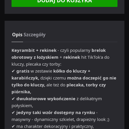
DODAJ DO KOSZYKA
Opis
Szczegóły
Keyrambit + rekinek
- czyli popularny
brelok
obrotowy z łożyskiem
+
rekinek
hit TikTok'a do
kluczy, plecaka czy torby:
✔
gratis
w zestawie
kółko do kluczy +
karabińczyk,
dzięki czemu
można doczepić go nie
tylko do kluczy,
ale też do
plecaka, torby czy
piórnika,
✔
dwukolorowe wykończenie
z delikatnym
połyskiem,
✔
jedyny taki wzór dostępny na rynku
-
masywny - dynamiczny szkielet, drapieżny look ;)
✔ ma charakter dekoracyjny i praktyczny,