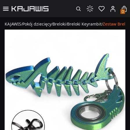
0
KAJAWIS
Pokój dziecięcy
Breloki
Breloki Keyrambit
Zestaw Brelok
/
/
/
/