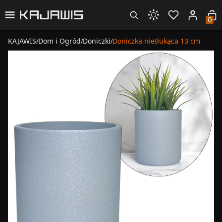
0
KAJAWIS
Dom i Ogród
Doniczki
Doniczka nietłukąca 13 cm
/
/
/