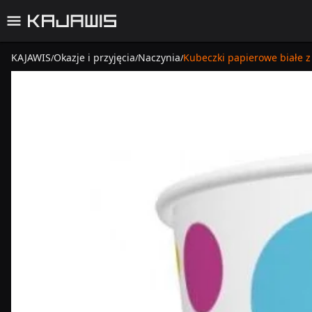
KAJAWIS
Okazje i przyjęcia
Naczynia
Kubeczki papierowe białe z
/
/
/