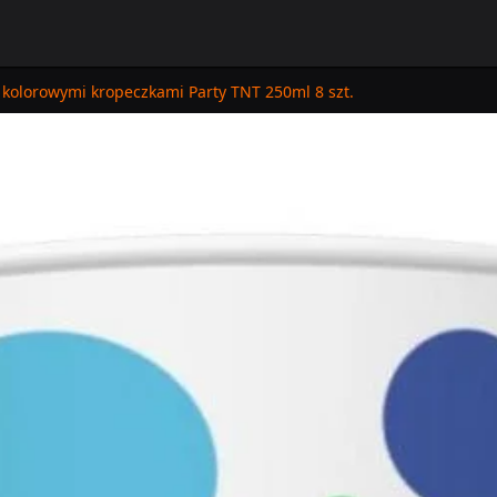
 kolorowymi kropeczkami Party TNT 250ml 8 szt.