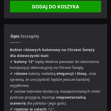
DODAJ DO KOSZYKA
Opis
Szczegóły
Bukiet różowych balonowy na Chrzest Święty
dla dziewczynki 6szt:
✔
balony 12"
będą idealnie pasować do stworzenia
kompozycji dekoracyjnej na Chrzest Święty,
✔
różowe
balony nadadzą
elegancji i klasy
, oraz
sprawią, że uroczystość będzie jeszcze bardziej
wyjątkowa,
✔ zestaw balonów dostarczy niezapomnianych chwil
podczas przyjęcia, tworząc
niepowtarzalną
scenerię
dla jubilata i jego gości,
✔
rozmiar w calach:
12",