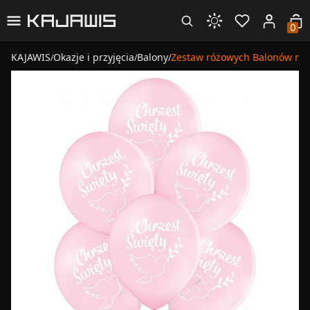
0
KAJAWIS
Okazje i przyjęcia
Balony
Zestaw różowych Balonów na C
/
/
/