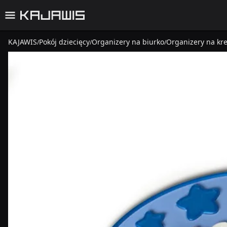
KAJAWIS
Pokój dziecięcy
Organizery na biurko
Organizery na kre
/
/
/