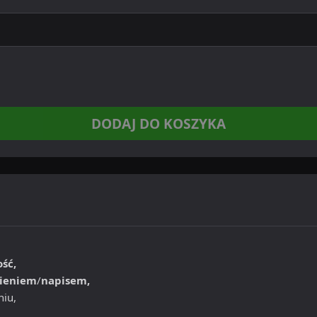
DODAJ DO KOSZYKA
ość,
ieniem
/
napisem,
niu,