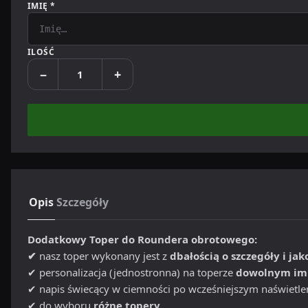
IMIĘ *
ILOŚĆ
−
+
Opis
Szczegóły
Dodatkowy Toper do Roundera obrotowego:
✔
nasz toper wykonany jest z
dbałością o szczegóły i jak
✔ personalizacja (jednostronna) na toperze
dowolnym im
✔ napis świecący w ciemności po wcześniejszym naświetle
✔ do wyboru
różne topery.