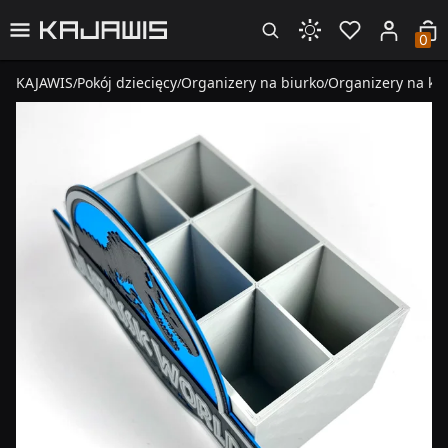
0
KAJAWIS
Pokój dziecięcy
Organizery na biurko
Organizery na kre
/
/
/