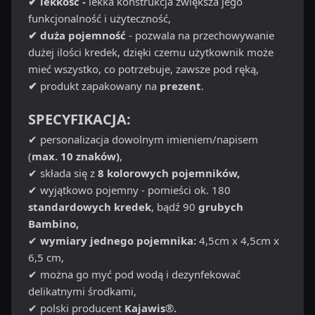
✔ lekkość -
lekka konstrukcja zwiększa jego
funkcjonalność i użyteczność,
✔ duża pojemność
- pozwala na przechowywanie
dużej ilości kredek, dzięki czemu użytkownik może
mieć wszystko, co potrzebuje, zawsze pod ręką,
✔
produkt zapakowany na
prezent
.
SPECYFIKACJA:
✔ personalizacja dowolnym imieniem/napisem
(
max. 10 znaków)
,
✔ składa się z
8 kolorowych pojemników,
✔ wyjątkowo pojemny - pomieści ok. 180
standardowych kredek
, bądź 90
grubych
Bambino,
✔
wymiary jednego pojemnika:
4,5cm x 4,5cm x
6,5 cm,
✔ można go myć pod wodą i dezynfekować
delikatnymi środkami,
✔ polski producent
Kajawis
®
.