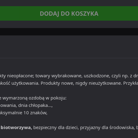
DODAJ DO KOSZYKA
ukty nieopłacone; towary wybrakowane, uszkodzone, czyli np. z
jakość użytkowania. Produkty nowe, nigdy nieużytkowane. Przykła
zie wymarzoną ozdobą w pokoju:
owania, dnia chłopaka...,
aksymalnie 10 znaków,
o
biotworzywa,
bezpieczny dla dzieci, przyjazny dla środowiska,