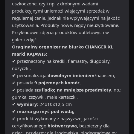
uszkodzone, czyli np. z drobnymi wadami
produkcyjnymi uniemożliwiającymi sprzedaż w
regularnej cenie, jednak nie wpływającymi na jakość
użytkowania. Produkty nowe, nigdy nieużytkowane.
Przykładowe zdjęcia produktów outletowych w
galerii zdjęć.
Oryginalny organizer na biurko CHANGER XL
marki KAJAWIS:
✔
przeznaczony na kredki, flamastry, długopisy,
nożyczki,
✔
personalizacja
dowolnym imieniem
/napisem,
✔ posiada
9 pojemnych komór
,
✔ posiada
szufladkę na mniejsze przedmioty
, np.:
gumka, zszywki, małe karteczki,
✔
wymiary:
24x10x12,5 cm
✔ można go myć pod wodą,
✔ produkt wykonany z najwyższej jakości
certyfikowanego
biotworzywa,
bezpieczny dla
dzieci, przyjazny dla środowiska, biodegradowalny,