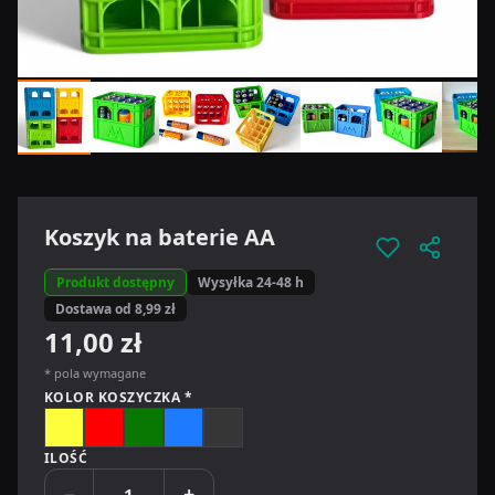
Koszyk na baterie AA
Produkt dostępny
Wysyłka 24-48 h
Dostawa od 8,99 zł
11,00 zł
* pola wymagane
KOLOR KOSZYCZKA *
Żółty
Czerwony
Zielony
Niebieski
Grafitowy
ILOŚĆ
−
+