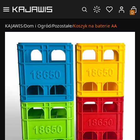
0
KAJAWIS
Dom i Ogród
Pozostałe
Koszyk na baterie AA
/
/
/