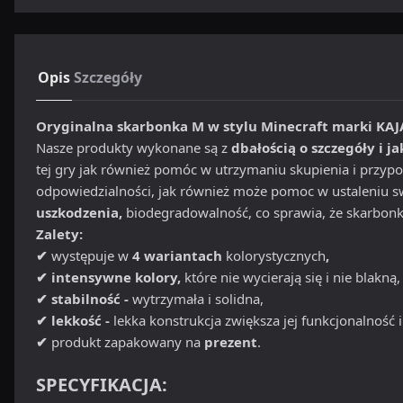
Opis
Szczegóły
Oryginalna skarbonka M w stylu Minecraft marki KAJ
Nasze produkty wykonane są z
dbałością o szczegóły i ja
tej gry jak również pomóc w utrzymaniu skupienia i przypom
odpowiedzialności, jak również może pomoc w ustaleniu sw
uszkodzenia,
biodegradowalność, co sprawia, że skarbonk
Zalety:
✔
występuje w
4 wariantach
kolorystycznych
,
✔ intensywne kolory,
które nie wycierają się i nie blakną,
✔ stabilność -
wytrzymała i solidna,
✔ lekkość -
lekka konstrukcja zwiększa jej funkcjonalność i
✔
produkt zapakowany na
prezent
.
SPECYFIKACJA: