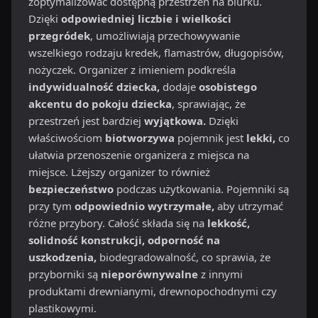
zoptymalizować dostępną przestrzeń na biurku.
Dzięki
odpowiedniej liczbie i wielkości
przegródek
, umożliwiają przechowywanie
wszelkiego rodzaju kredek, flamastrów, długopisów,
nożyczek. Organizer z imieniem podkreśla
indywidualność dziecka,
dodaje
osobistego
akcentu do pokoju dziecka
, sprawiając, że
przestrzeń jest bardziej
wyjątkowa.
Dzięki
właściwościom
biotworzywa
pojemnik jest
lekki,
co
ułatwia przenoszenie organizera z miejsca na
miejsce. Lżejszy organizer to również
bezpieczeństwo
podczas użytkowania. Pojemniki są
przy tym
odpowiednio wytrzymałe,
aby utrzymać
różne przybory. Całość składa się na
lekkość,
solidność konstrukcji, odporność na
uszkodzenia,
biodegradowalność, co sprawia, że
przyborniki są
nieporównywalne
z innymi
produktami drewnianymi, drewnopochodnymi czy
plastikowymi.