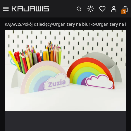
0
KAJAWIS
Pokój dziecięcy
Organizery na biurko
Organizery na kre
/
/
/