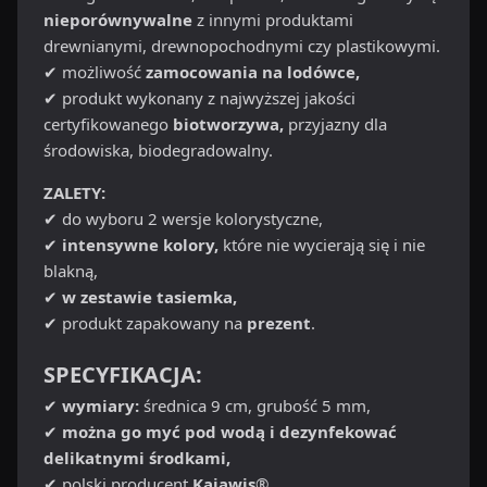
nieporównywalne
z innymi produktami
drewnianymi, drewnopochodnymi czy plastikowymi.
✔ możliwość
zamocowania na lodówce,
✔ produkt wykonany z najwyższej jakości
certyfikowanego
biotworzywa,
przyjazny dla
środowiska, biodegradowalny.
ZALETY:
✔ do wyboru 2 wersje kolorystyczne,
✔
intensywne kolory,
które nie wycierają się i nie
blakną,
✔
w zestawie tasiemka,
✔ produkt zapakowany na
prezent
.
SPECYFIKACJA:
✔
wymiary:
średnica 9 cm, grubość 5 mm,
✔
można go myć pod wodą i dezynfekować
delikatnymi środkami,
✔ polski producent
Kajawis
®.