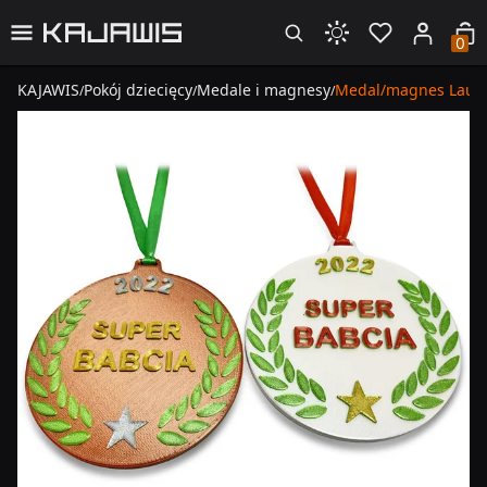
0
KAJAWIS
Pokój dziecięcy
Medale i magnesy
Medal/magnes Laur 
/
/
/