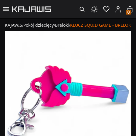
0
KAJAWIS
Pokój dziecięcy
Breloki
KLUCZ SQUID GAME - BRELOK do
/
/
/