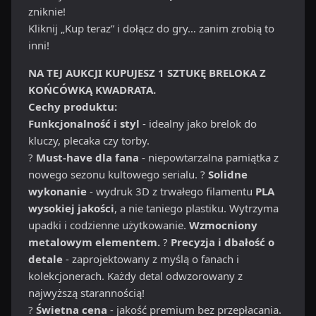
zniknie!
Kliknij „Kup teraz” i dołącz do gry… zanim zrobią to
inni!
NA TEJ AUKCJI KUPUJESZ 1 SZTUKĘ BRELOKA Z
KOŃCÓWKĄ KWADRATA.
Cechy produktu:
Funkcjonalność i styl
- idealny jako brelok do
kluczy, plecaka czy torby.
?
Must-have dla fana
- niepowtarzalna pamiątka z
nowego sezonu kultowego serialu. ?
Solidne
wykonanie
- wydruk 3D z trwałego filamentu
PLA
wysokiej jakości
, a nie taniego plastiku. Wytrzyma
upadki i codzienne użytkowanie.
Wzmocniony
metalowym elementem.
?
Precyzja i dbałość o
detale
- zaprojektowany z myślą o fanach i
kolekcjonerach. Każdy detal odwzorowany z
najwyższą starannością!
?
Świetna cena
- jakość premium bez przepłacania.