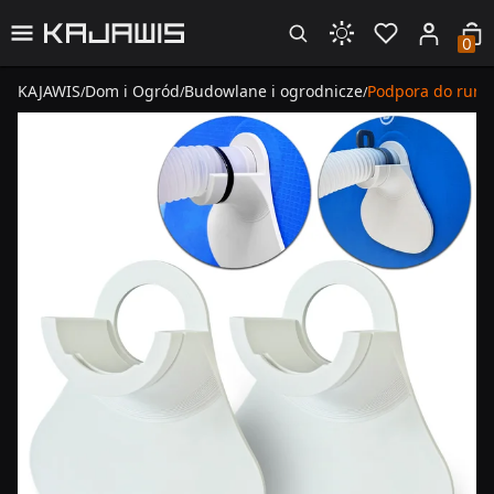
0
KAJAWIS
Dom i Ogród
Budowlane i ogrodnicze
Podpora do rur b
/
/
/