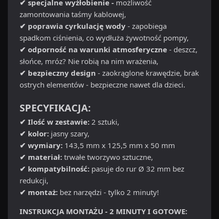
✔ specjalne wyżłobienie -
możliwość
zamontowania taśmy kablowej,
✔ poprawia cyrkulację wody
- zapobiega
spadkom ciśnienia, co wydłuża żywotność pompy,
✔ odporność na warunki atmosferyczne
- deszcz,
słońce, mróz? Nie robią na nim wrażenia,
✔ bezpieczny design
- zaokrąglone krawędzie, brak
ostrych elementów - bezpieczne nawet dla dzieci.
SPECYFIKACJA:
✔ Ilość w zestawie:
2 sztuki,
✔ kolor:
jasny szary,
✔ wymiary:
143,5 mm x 125,5 mm x 50 mm
✔ materiał:
trwałe tworzywo sztuczne,
✔ kompatybilność:
pasuje do rur Ø 32 mm bez
redukcji,
✔ montaż:
bez narzędzi - tylko 2 minuty!
INSTRUKCJA MONTAŻU - 2 MINUTY I GOTOWE: