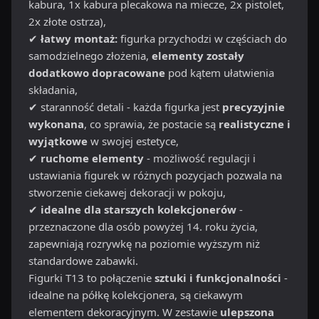
kabura, 1x kabura plecakowa na miecze, 2x pistolet,
2x złote ostrza),
✔
łatwy montaż:
figurka przychodzi w częściach do
samodzielnego złożenia,
elementy zostały
dodatkowo dopracowane
pod kątem ułatwienia
składania,
✔ staranność detali - każda figurka jest
precyzyjnie
wykonana
, co sprawia, że postacie są
realistyczne i
wyjątkowe
w swojej estetyce,
✔
ruchome elementy
- możliwość regulacji i
ustawiania figurek w różnych pozycjach pozwala na
stworzenie ciekawej dekoracji w pokoju,
✔
idealne dla starszych kolekcjonerów
-
przeznaczone dla osób powyżej 14. roku życia,
zapewniają rozrywkę na poziomie wyższym niż
standardowe zabawki.
Figurki T13 to połączenie
sztuki i funkcjonalności
-
idealne na półkę kolekcjonera, są ciekawym
elementem dekoracyjnym. W zestawie
ulepszona