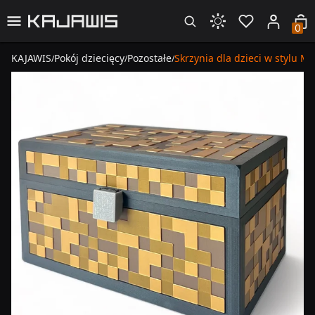
0
KAJAWIS
Pokój dziecięcy
Pozostałe
Skrzynia dla dzieci w stylu Mi
/
/
/