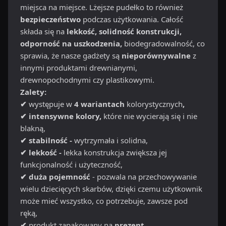
miejsca na miejsce. Lżejsze pudełko to również
bezpieczeństwo
podczas użytkowania. Całość
składa się na
lekkość, solidność konstrukcji,
odporność na uszkodzenia,
biodegradowalność, co
sprawia, że nasze gadżety są
nieporównywalne
z
innymi produktami drewnianymi,
drewnopochodnymi czy plastikowymi.
Zalety:
✔
występuje w
4 wariantach
kolorystycznych
,
✔ intensywne kolory,
które nie wycierają się i nie
blakną,
✔ stabilność -
wytrzymała i solidna,
✔ lekkość -
lekka konstrukcja zwiększa jej
funkcjonalność i użyteczność,
✔ duża pojemność
- pozwala na przechowywanie
wielu dziecięcych skarbów, dzięki czemu użytkownik
może mieć wszystko, co potrzebuje, zawsze pod
ręką,
✔
produkt zapakowany na
prezent
.