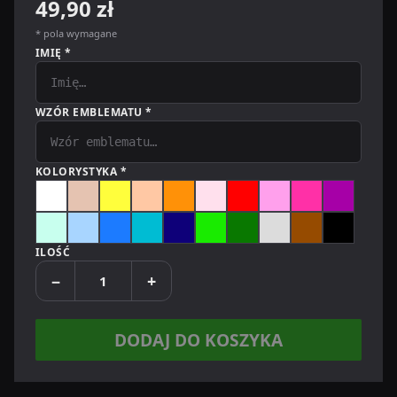
49,90 zł
* pola wymagane
IMIĘ *
WZÓR EMBLEMATU *
KOLORYSTYKA *
Biały
Beżowy
Żółty
Morelowy
Pomarańczowy
Pudrowy róż
Czerwony
Perłowy róż
Różowy
Fioletowy
Miętowy
Jasnoniebieski
Niebieski
Niebieski perłowy
Granatowy
Jasnozielony
Zielony
Szary
Brązowy
Czarny
ILOŚĆ
−
+
DODAJ DO KOSZYKA