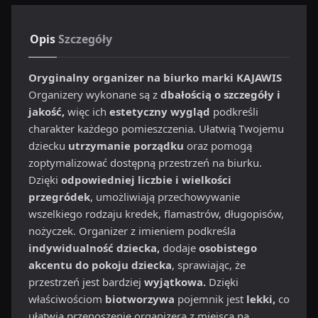
Opis
Szczegóły
Oryginalny organizer na biurko marki KAJAWIS
Organizery wykonane są z
dbałością o szczegóły i
jakość,
więc ich
estetyczny wygląd
podkreśli
charakter każdego pomieszczenia. Ułatwią Twojemu
dziecku
utrzymanie porządku
oraz pomogą
zoptymalizować dostępną przestrzeń na biurku.
Dzięki
odpowiedniej liczbie i wielkości
przegródek
, umożliwiają przechowywanie
wszelkiego rodzaju kredek, flamastrów, długopisów,
nożyczek. Organizer z imieniem podkreśla
indywidualność dziecka,
dodaje
osobistego
akcentu do pokoju dziecka
, sprawiając, że
przestrzeń jest bardziej
wyjątkowa.
Dzięki
właściwościom
biotworzywa
pojemnik jest
lekki,
co
ułatwia przenoszenie organizera z miejsca na