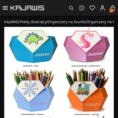
0
KAJAWIS
Pokój dziecięcy
Organizery na biurko
Organizery na kre
/
/
/