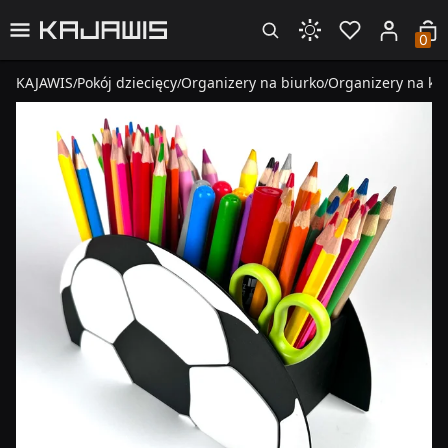
0
KAJAWIS
Pokój dziecięcy
Organizery na biurko
Organizery na kre
/
/
/