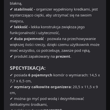
blakną,
✔ stabilność -
organizer wypełniony kredkami, jest
wystarczająco ciężki, aby utrzymać się na swoim
miejscu,
✔ lekkość -
lekka konstrukcja zwiększa jego
funkcjonalność i użyteczność,
✔ duża pojemność
- pozwala na przechowywanie
większej ilości rzeczy, dzięki czemu użytkownik może
mieć wszystko, co potrzebuje, zawsze pod ręką,
✔
produkt zapakowany na
prezent
.
SPECYFIKACJA:
✔ posiada
6 pojemnych
komór o wymiarach: 14,5 x
7,7 x 6,5 cm,
✔
wymiary całkowite organizera:
20,5 x 11,5 x 9
cm,
✔ można go myć pod wodą i dezynfekować
delikatnymi środkami,