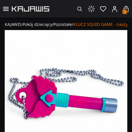
0
KAJAWIS
Pokój dziecięcy
Pozostałe
KLUCZ SQUID GAME - naszyjni
/
/
/